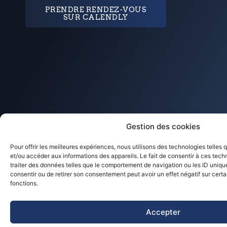
PRENDRE RENDEZ-VOUS
SUR CALENDLY
Gestion des cookies
Pour offrir les meilleures expériences, nous utilisons des technologies telles
et/ou accéder aux informations des appareils. Le fait de consentir à ces tec
traiter des données telles que le comportement de navigation ou les ID uniques
NAVIGATION
LIENS
consentir ou de retirer son consentement peut avoir un effet négatif sur certa
ACCUEIL
IMPORTANTS
TRANSMETTRE
fonctions.
MENTIONS
CONTACTEZ-
INVESTIR
LÉGALES
NOUS
OPTIMISER
POLITIQUE
VIVRE
DE COOKIES
ACCÈS
Accepter
CLIENT