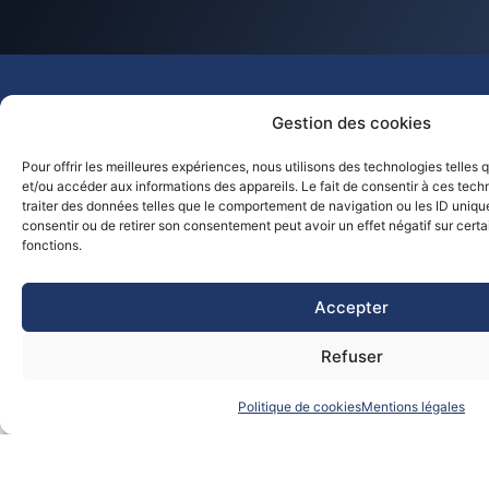
Gestion des cookies
NAVIGATION
LIENS
Pour offrir les meilleures expériences, nous utilisons des technologies telles
ACCUEIL
IMPORTANTS
TRANSMETTRE
et/ou accéder aux informations des appareils. Le fait de consentir à ces tec
MENTIONS
CONTACTEZ-
INVESTIR
LÉGALES
traiter des données telles que le comportement de navigation ou les ID uniques
NOUS
OPTIMISER
POLITIQUE
consentir ou de retirer son consentement peut avoir un effet négatif sur certa
VIVRE
DE COOKIES
ACCÈS
fonctions.
CLIENT
Accepter
Refuser
Politique de cookies
Mentions légales